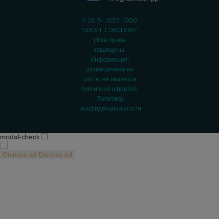
© 2015 - 2025 | ООО
"ВИОЛЕТ ЭКСПОРТ"
| Все права
защищены.
Информация,
размещенная на
сайте, не является
публичной офертой.
Политика
конфиденциальности
modal-check
Dismiss ad
Dismiss ad