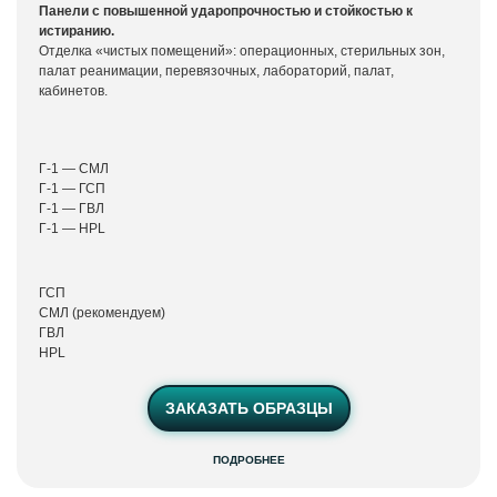
Панели с повышенной ударопрочностью и стойкостью к
истиранию.
Отделка «чистых помещений»: операционных, стерильных зон,
палат реанимации, перевязочных, лабораторий, палат,
кабинетов.
Г-1 — СМЛ
Г-1 — ГСП
Г-1 — ГВЛ
Г-1 — HPL
ГСП
СМЛ (рекомендуем)
ГВЛ
HPL
ЗАКАЗАТЬ ОБРАЗЦЫ
ПОДРОБНЕЕ
Гипсоакриловые
панели