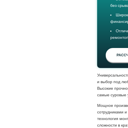
без срыв
Широк
финанси
Отлич
ремонтоп
РАССЧ
Универсальност
и выбор под лю
Высокие прочно
самые суровые 
Мощное произво
сотрудниками и
технология мон
сложности в кр