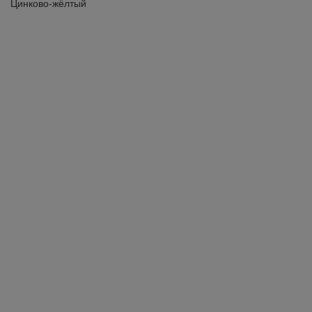
Цинково-жёлтый