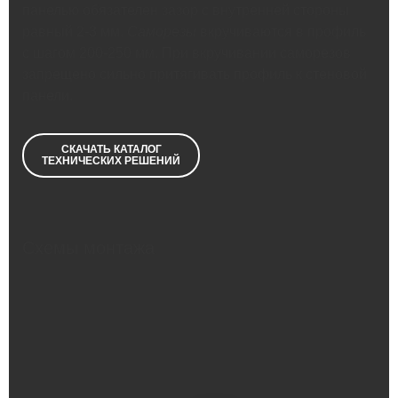
панелью обязателен зазор с внутренней стороны
равный 2-3 мм.
Саморезы
вкручиваются в профиль
с шагом 200-250 мм. При вкручивании саморезов
запрещено сильно притягивать профиль к стеновой
панели.
СКАЧАТЬ КАТАЛОГ
ТЕХНИЧЕСКИХ РЕШЕНИЙ
Схемы монтажа