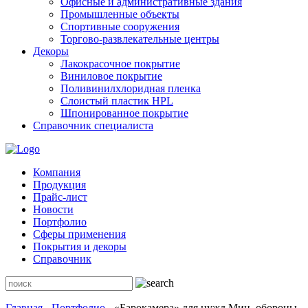
Офисные и административные здания
Промышленные объекты
Спортивные сооружения
Торгово-развлекательные центры
Декоры
Лакокрасочное покрытие
Виниловое покрытие
Поливинилхлоридная пленка
Слоистый пластик HPL
Шпонированное покрытие
Справочник специалиста
Компания
Продукция
Прайс-лист
Новости
Портфолио
Сферы применения
Покрытия и декоры
Справочник
Главная
-
Портфолио
-
«Барокамера» для нужд Мин. обороны