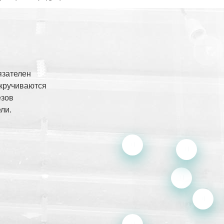
язателен
кручиваются
езов
ли.