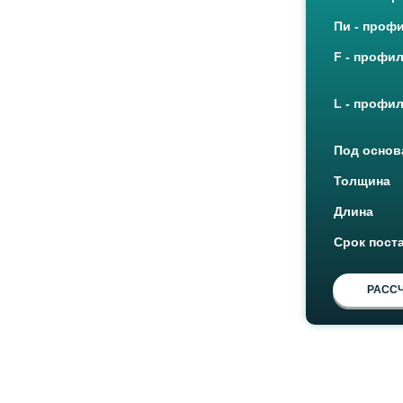
Пи - проф
F - профи
L - профи
Под основ
Толщина
Длина
Срок пост
РАССЧ