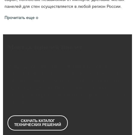
панелей для стен осуществляется в любой регион России.
Прочитать еще о
Монтаж панелей Виолет
Между декоративным профилем и стеновой
панелью обязателен зазор с внутренней стороны
равный 2-3 мм.
Саморезы
вкручиваются в профиль
с шагом 200-250 мм. При вкручивании саморезов
запрещено сильно притягивать профиль к стеновой
панели.
СКАЧАТЬ КАТАЛОГ
ТЕХНИЧЕСКИХ РЕШЕНИЙ