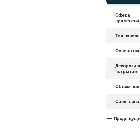
Сфера
применени
Тип панел
Основа па
Декоратив
покрытие
Объём пос
Срок выпо
⟵ Предыдущий