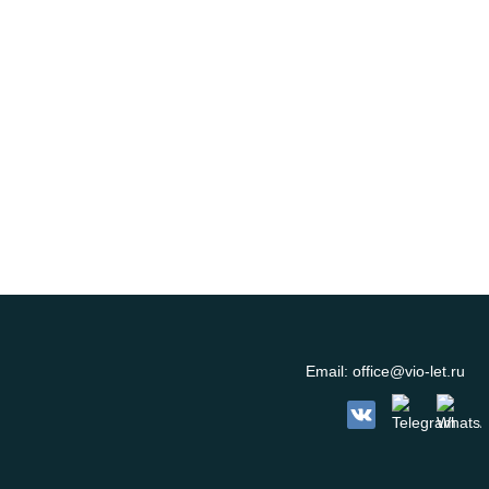
Email:
office@vio-let.ru