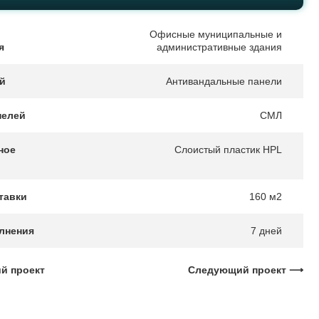
Офисные муниципальные и
я
административные здания
ей
Антивандальные панели
нелей
СМЛ
ное
Слоистый пластик HPL
тавки
160 м2
лнения
7 дней
 проект
Следующий проект ⟶