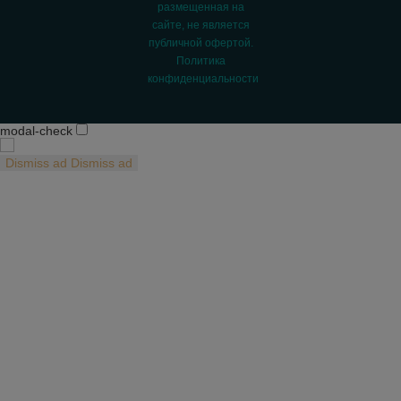
размещенная на
сайте, не является
публичной офертой.
Политика
конфиденциальности
modal-check
Dismiss ad
Dismiss ad