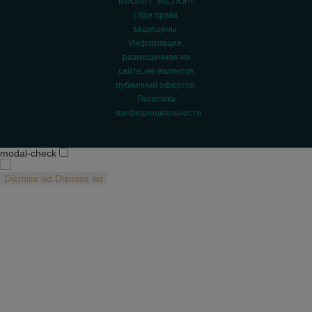
"ВИОЛЕТ ЭКСПОРТ"
| Все права
защищены.
Информация,
размещенная на
сайте, не является
публичной офертой.
Политика
конфиденциальности
modal-check
Dismiss ad
Dismiss ad