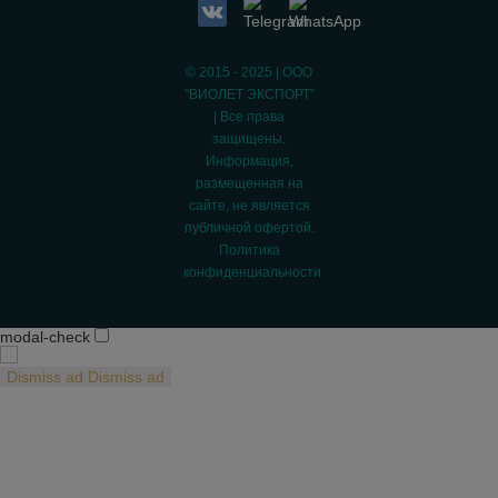
© 2015 - 2025 | ООО
"ВИОЛЕТ ЭКСПОРТ"
| Все права
защищены.
Информация,
размещенная на
сайте, не является
публичной офертой.
Политика
конфиденциальности
modal-check
Dismiss ad
Dismiss ad