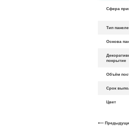
Сфера при
Тип панел
Основа па
Декоратив
покрытие
Объём пос
Срок выпо
Цвет
⟵ Предыдущий