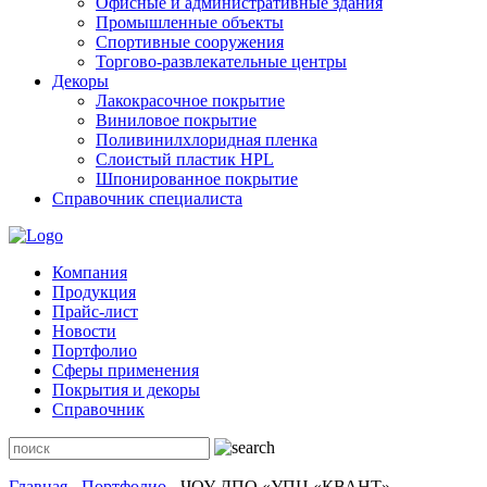
Офисные и административные здания
Промышленные объекты
Спортивные сооружения
Торгово-развлекательные центры
Декоры
Лакокрасочное покрытие
Виниловое покрытие
Поливинилхлоридная пленка
Слоистый пластик HPL
Шпонированное покрытие
Справочник специалиста
Компания
Продукция
Прайс-лист
Новости
Портфолио
Сферы применения
Покрытия и декоры
Справочник
Главная
-
Портфолио
-
ЧОУ ДПО «УПЦ «КВАНТ»