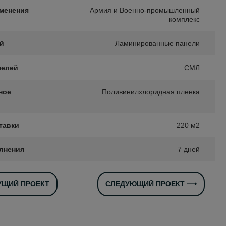
менения
Армия и Военно-промышленный
комплекс
ей
Ламинированные панели
нелей
СМЛ
ное
Поливинилхлоридная пленка
тавки
220 м2
лнения
7 дней
ЩИЙ ПРОЕКТ
СЛЕДУЮЩИЙ ПРОЕКТ ⟶