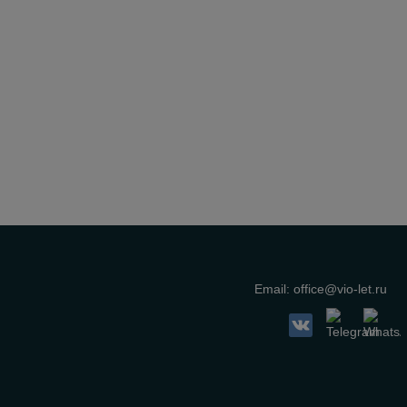
Email:
office@vio-let.ru